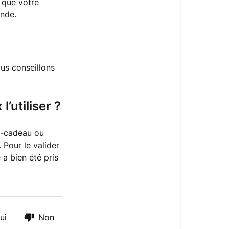
d’entrer
 que votre
mon
ande.
code
promo
avant
de
us conseillons
valider
de
ma
’utiliser ?
commande
Y
te-cadeau ou
a
 Pour le valider
t-
 a bien été pris
il
des
promotions
sur
le
ui
Non