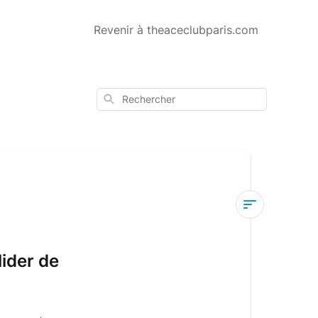
Revenir à theaceclubparis.com
Rechercher
Code
Promo
lider de
J’ai
oublié