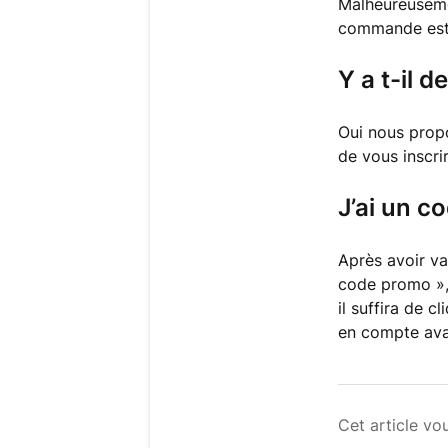
Malheureuseme
commande est v
Y a t-il d
Oui nous propo
de vous inscri
J’ai un c
Après avoir va
code promo », 
il suffira de c
en compte ava
Cet article vou